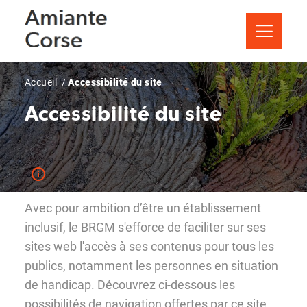
Aller
Panneau de gestion des cookies
au
contenu
principal
Fil
Accueil
Accessibilité du site
d'Ariane
Accessibilité du site
Avec pour ambition d’être un établissement
inclusif, le BRGM s'efforce de faciliter sur ses
sites web l'accès à ses contenus pour tous les
publics, notamment les personnes en situation
de handicap. Découvrez ci-dessous les
possibilités de navigation offertes par ce site.