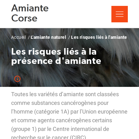
Aller
Panneau de gestion des cookies
au
contenu
principal
Fil
Accueil
L'amiante naturel
Les risques liés à l'amiante
d'Ariane
Les risques liés à la
présence d'amiante
Toutes les variétés d’amiante sont classées
comme substances cancérogènes pour
l’homme (catégorie 1A) par l’Union européenne
et comme agents cancérogènes certains
(groupe 1) par le Centre international de
recherche sur le cancer (CIRC).