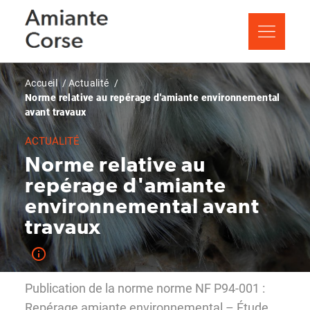
Aller
Panneau de gestion des cookies
au
contenu
principal
Fil
Accueil
Actualité
Norme relative au repérage d'amiante environnemental
d'Ariane
avant travaux
ACTUALITÉ
Norme relative au
repérage d'amiante
environnemental avant
travaux
Publication de la norme norme NF P94-001 :
Repérage amiante environnemental – Étude