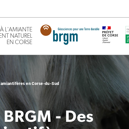
À L'AMIANTE
ENT NATUREL
EN CORSE
 amiantifères en Corse-du-Sud
e BRGM - Des