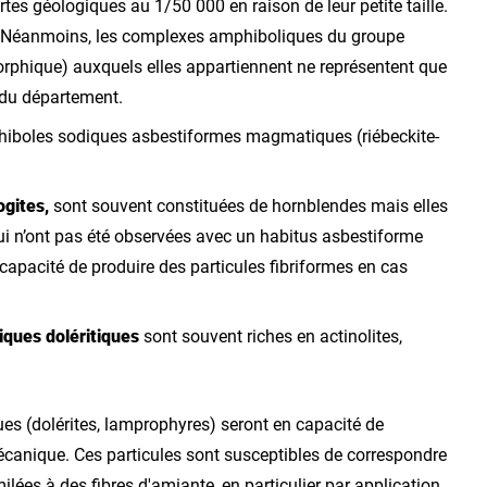
es géologiques au 1/50 000 en raison de leur petite taille.
. Néanmoins, les complexes amphiboliques du groupe
phique) auxquels elles appartiennent ne représentent que
 du département.
iboles sodiques asbestiformes magmatiques (riébeckite-
ogites,
sont souvent constituées de hornblendes mais elles
qui n’ont pas été observées avec un habitus asbestiforme
capacité de produire des particules fibriformes en cas
iques doléritiques
sont souvent riches en actinolites,
es (dolérites, lamprophyres) seront en capacité de
mécanique. Ces particules sont susceptibles de correspondre
ilées à des fibres d'amiante, en particulier par application