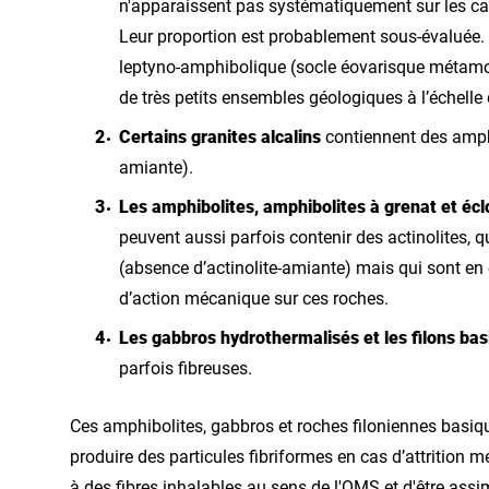
n'apparaissent pas systématiquement sur les cart
Leur proportion est probablement sous-évaluée
leptyno-amphibolique (socle éovarisque métamor
de très petits ensembles géologiques à l’échelle
Certains granites alcalins
contiennent des amph
amiante).
Les amphibolites, amphibolites à grenat et écl
peuvent aussi parfois contenir des actinolites, 
(absence d’actinolite-amiante) mais qui sont en 
d’action mécanique sur ces roches.
Les gabbros hydrothermalisés et les filons bas
parfois fibreuses.
Ces amphibolites, gabbros et roches filoniennes basiqu
produire des particules fibriformes en cas d’attrition 
à des fibres inhalables au sens de l'OMS et d'être assim