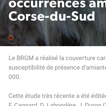
occurrences am
Corse-du-Sud
Le BRGM a réalisé la couverture ca
susceptibilité de présence d'amiante
000.
Cette étude très récente a été édité
F. Cagnard, D. Lahondère, J. Duron 