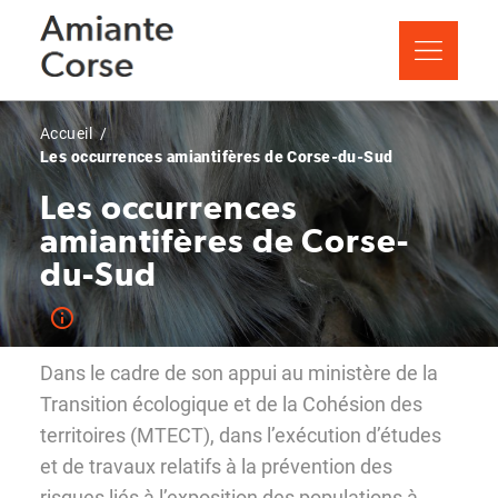
Aller
Panneau de gestion des cookies
au
contenu
principal
Fil
Accueil
Les occurrences amiantifères de Corse-du-Sud
d'Ariane
Les occurrences
amiantifères de Corse-
du-Sud
Dans le cadre de son appui au ministère de la
Transition écologique et de la Cohésion des
territoires (MTECT), dans l’exécution d’études
et de travaux relatifs à la prévention des
risques liés à l’exposition des populations à