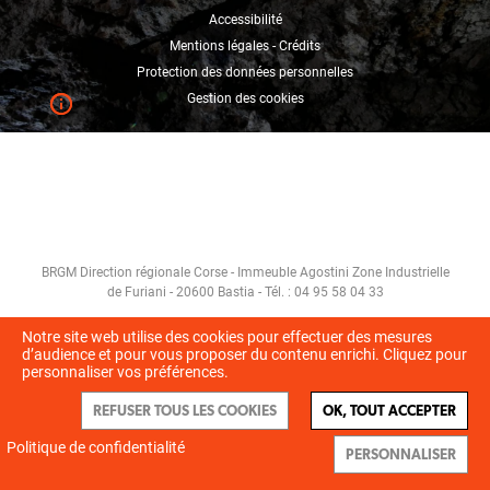
Accessibilité
Mentions légales - Crédits
Protection des données personnelles
Gestion des cookies
BRGM Direction régionale Corse - Immeuble Agostini Zone Industrielle
de Furiani - 20600 Bastia - Tél. : 04 95 58 04 33
Notre site web utilise des cookies pour effectuer des mesures
d’audience et pour vous proposer du contenu enrichi. Cliquez pour
personnaliser vos préférences.
REFUSER TOUS LES COOKIES
OK, TOUT ACCEPTER
Politique de confidentialité
PERSONNALISER