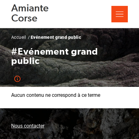
Aller
Panneau de gestion des cookies
au
contenu
principal
Fil
Accueil
Evénement grand public
d'Ariane
#Evénement grand
public
Aucun contenu ne correspond à ce terme
Nous contacter